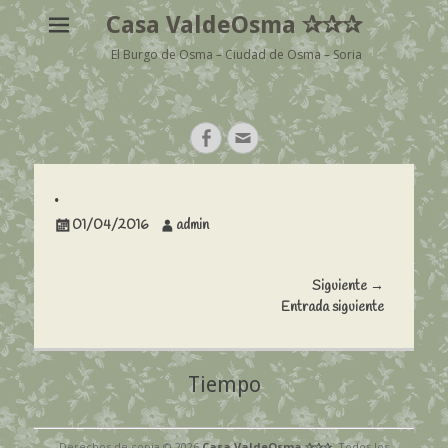
Casa ValdeOsma ✰✰✰
El Burgo de Osma – Ciudad de Osma – Soria
Buscar:
Facebook
Correo
electrónico
.
Publicado
Autor
01/04/2016
admin
el
Navegación
Siguiente →
Entrada
Entrada siguiente
de
siguiente:
entradas
Tiempo
Derechos de copia © 2026
Casa ValdeOsma ✰✰✰
. Todos los