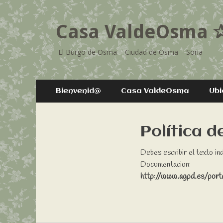
Casa ValdeOsma
El Burgo de Osma – Ciudad de Osma – Soria
Menú
Saltar
Bienvenid@
Casa ValdeOsma
Ubi
al
principal
contenido
Política d
Debes escribir el texto in
Documentacion:
http://www.agpd.es/por