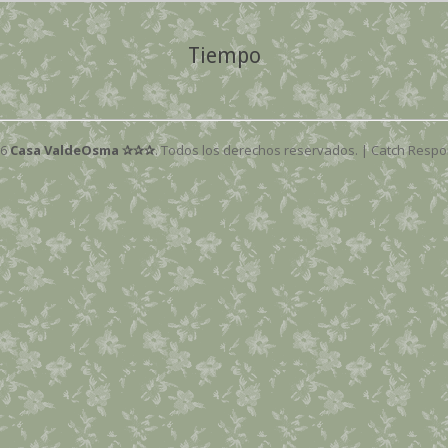
Tiempo
26
Casa ValdeOsma ✰✰✰
. Todos los derechos reservados. | Catch Resp