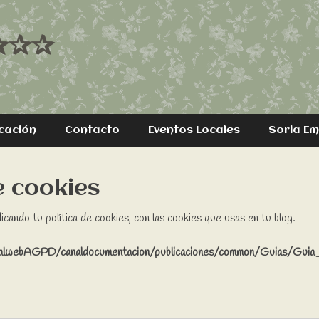
 ✰✰✰
cación
Contacto
Eventos Locales
Soria E
e cookies
dicando tu política de cookies, con las cookies que usas en tu blog.
talwebAGPD/canaldocumentacion/publicaciones/common/Guias/Guia